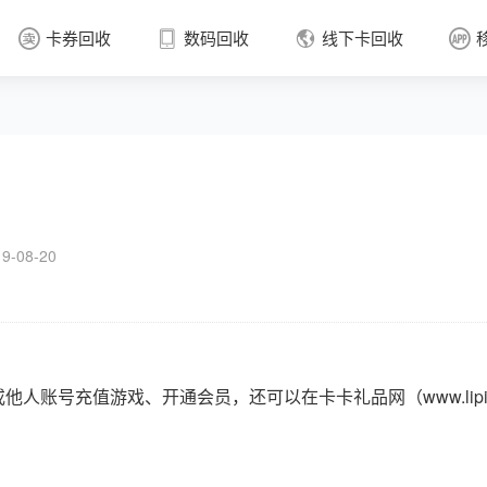
卡券回收
数码回收
线下卡回收




卡券回收

-08-20
或他人账号充值游戏、开通会员，还可以在
卡卡礼品网（www.lipi