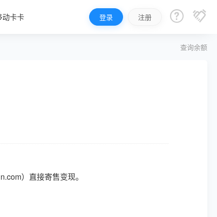


移动卡卡
登录
注册
查询余额
n.com）
直接寄售变现。