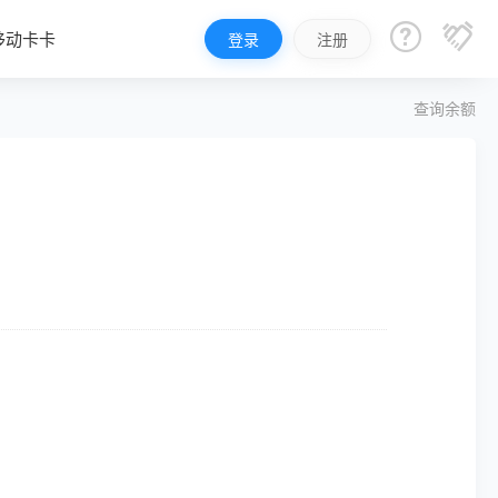


移动卡卡
登录
注册
查询余额