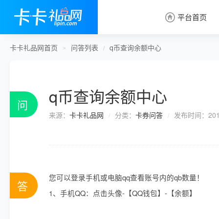
平台首页

卡卡礼品网首页
问答列表
q币查询余额中心
>
/
q币查询余额中心
问
来源：
卡卡礼品网
分类：
卡券问答
发布时间：2019
/
/
您可以登录手机或电脑qq查看账号内的qb数量！
答
1、手机QQ：点击头像-【QQ钱包】-【余额】