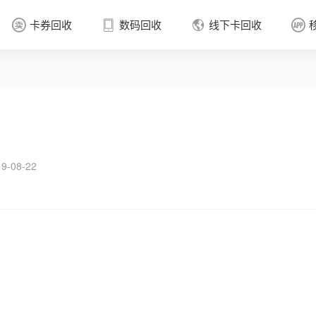
卡券回收
数码回收
线下卡回收




卡券回收

-08-22