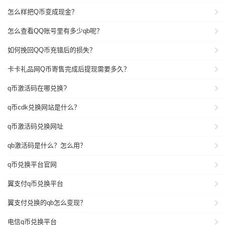
怎么样把Q币变成现金？
怎么查看QQ账号里有多少qb呢？
如何挽回QQ币充错后的损失？
卡卡礼品网Q币寄售完成后提现需要多久？
q币激活码在哪兑换?
q币cdk兑换网站是什么？
q币激活码兑换网址
qb激活码是什么？怎么用？
q币兑换平台官网
翼支付q币兑换平台
翼支付兑换的qb怎么变现？
电信q币兑换平台