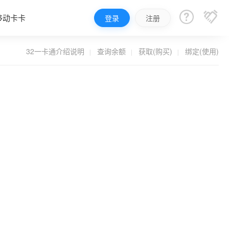


移动卡卡
登录
注册
32一卡通介绍说明
查询余额
获取(购买)
绑定(使用)