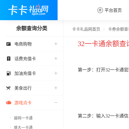
平台首页

余额查询分类
卡卡礼品网首页
卡券余额查
>
32一卡通余额查
电商购物

话费充值卡

第一步：打开32一卡通官
加油充值卡

美食出行

游戏点卡

第二步：输入32一卡通
骏网一卡通
盛大一卡通