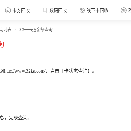
卡券回收
数码回收
线下卡回收




询列表
32一卡通余额查询
卡券回收

>
询
网
http://www.32ka.com/
，点击【卡状态查询】。
信息，完成查询。