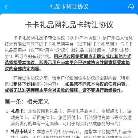
礼品卡转让协议
卡卡礼品网礼品卡转让协议
卡卡礼品网礼品卡转让协议（以下称“本协议”）是广州渔人信息
技术有限公司旗下的卡卡礼品网平台（以下称“卡卡礼品网”）与卡卡
礼品网用户（以下称“用户”或“您”）就礼品卡转让服务（或称”本服
务”）所订立的有效合约。
用户通过网络页面点击确认或以其他方式
选择接受本协议，即表示用户与本平台已达成协议并同意接受本协
议的全部约定内容
。
在接受本协议之前，请用户仔细阅读本协议的全部内容（特别
是以
粗体下划线
标注的内容）。
如果您不同意本协议的任意内容，
或者无法准确理解本平台对条款的解释，请不要进行后续操作
。
第一条：相关定义
礼品卡：
本协议所称礼品卡，是指电子商务卡、商城超市卡、游
戏充值卡、话费充值卡、旅游预付卡、石油预付充值卡等业务运
营商发行的具有一定面值、可用于购买商品或服务的卡片；
礼品卡转让：
本协议所称礼品卡转让，是指本平台提供的礼品卡
转让服务。用户可将其持有的礼品卡，转让给本平台或本平台合