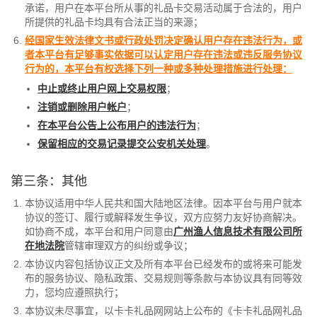
承诺，用户在本平台所从事的礼品卡交易活动属于合法的，用户
所提供的礼品卡均具有合法正当的来源；
经国家生效法律文书或行政处罚决定确认用户存在违法行为，或
者本平台有足够事实依据可以认定用户存在违法或违反服务协议
行为的，本平台有权选择下列一种或多种处理措施进行处理：
中止或终止用户网上交易权限
；
注销或删除用户帐户
；
在本平台公告上公布用户的违法行为
；
保留相应的交易记录提交公安机关处理
。
第三条：其他
本协议适用中华人民共和国大陆地区法律。因本平台与用户就本
协议的签订、履行或解释发生争议，双方应努力友好协商解决。
如协商不成，本平台和用户同意由
广州渔人信息技术有限公司所
在地法院
管辖审理双方的纠纷或争议；
本协议内容包括协议正文及所有本平台已经发布的或将来可能发
布的服务协议、隐私政策、交易规则等条款与本协议具有同等效
力，您均应遵照执行；
本协议未尽事宜，以卡卡礼品网网站上公布的《卡卡礼品网礼品