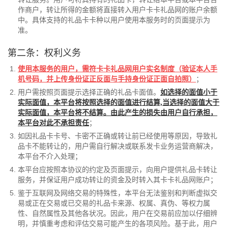
作商户，转让所得的金额将直接转入用户卡卡礼品网的账户余额
中。具体支持的礼品卡卡种以用户使用本服务时的页面提示为
准。
第二条：权利义务
使用本服务的用户，需符卡卡礼品网用户实名制度（验证本人手
机号码，并上传身份证正反面与手持身份证正面自拍照）
；
用户需按照页面提示选择正确的礼品卡面值。
如选择的面值小于
实际面值，本平台将按照选择的面值进行结算,当选择的面值大于
实际面值，本平台将不结算。由此产生的损失由用户自行承担，
本平台对此不承担责任
；
如因礼品卡卡号、卡密不正确或转让前已经使用等原因，导致礼
品卡不能转让的，用户需自行解决或联系发卡业务运营商解决，
本平台不介入处理；
本平台应按照本协议的约定及页面提示，向用户提供礼品卡转让
服务，并保证用户成功转让的资金及时转入其卡卡礼品网账户；
鉴于互联网及网络交易的特殊性，本平台无法鉴别和判断虚拟交
易或正在交易或已交易的礼品卡来源、权属、真伪、等权力属
性、自然属性及其他各状况。因此，用户在交易前应加以仔细辨
明，并慎重考虑和评估交易可能产生的各项风险。基于此，用户