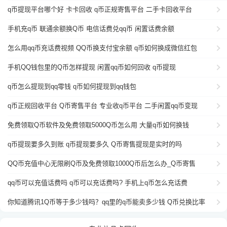
q币提现平台哪个好 卡卡回收 q币正规寄售平台 二手卡回收平台
手机充q币 联通余额换Q币 电信话费兑qq币 闲置话费余额
怎么用qq币充话费视频 QQ币换支付宝余额 q币如何换成微信红包
手机QQ钱包里的Q币怎样提现 闲置qq币如何回收 q币提现
q币怎么提现到qq零钱 q币如何提现到qq钱包
q币正规回收平台 Q币寄售平台 专业收q币平台 二手闲置qq币变现
免费领取Q币软件及免费领取5000Q币怎么用 大量q币如何换钱
q币提现要多久到账 q币提现要多久 Q币寄售提现是实时的吗
QQ币充值中心无限刷Q币及免费领取1000Q币后怎么办_Q币寄售
qq币可以充值话费吗 q币可以充话费吗? 手机上q币怎么充话费
你知道腾讯1Q币等于多少钱吗？qq里的q币能卖多少钱 Q币兑换比率