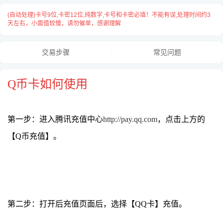
(自动处理)卡号9位,卡密12位,纯数字,卡号和卡密必填！不能有误,处理时间约3
天左右，小面值较慢，请勿催单，感谢理解
交易步骤
常见问题
Q币卡如何使用
第一步：进入腾讯充值中心
http://pay.qq.com
，点击上方的
卡号与卡密之间请用
“空格”
隔开，
【Q币充值】。
每张卡占用一行用
“换行”
隔开，例：
535170433 193844414609
第二步：打开后充值页面后，选择【QQ卡】充值。