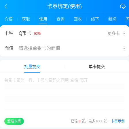
卡券绑定(使用)
介绍
获取
使用
查询
回收
线下
新闻
Q币卡
卡种
更多卡
92折
面值
请选择单张卡的面值
批量提交
单卡提交
已输
0
张，最多1000张
·
卡密示例
整理卡密