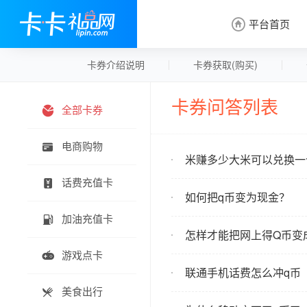
平台首页

卡券介绍说明
卡券获取(购买)
卡券问答列表
全部卡券

电商购物

米赚多少大米可以兑换一
话费充值卡

如何把q币变为现金？
加油充值卡

怎样才能把网上得Q币变
游戏点卡

联通手机话费怎么冲q币
美食出行
