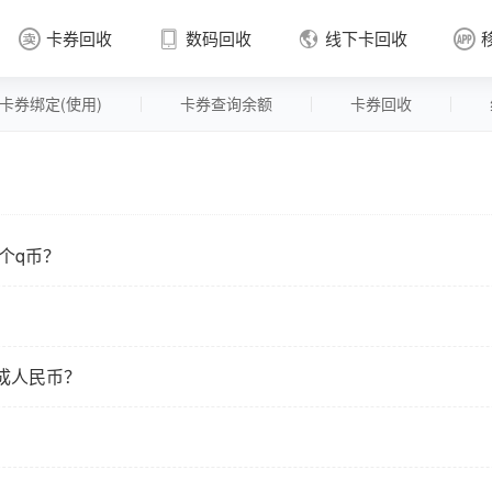
卡券回收
数码回收
线下卡回收




卡券绑定(使用)
卡券查询余额
卡券回收
卡券回收

个q币？
成人民币？