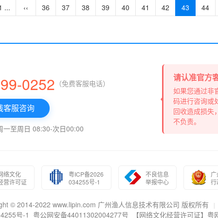
1 ...
‹‹
36
37
38
39
40
41
42
43
44
请认准官方
999-0252
（免费客服电话）
如果您通过非
码进行咨询或
线客服咨询
回收造成损失
不负责。
至周日 08:30-次日00:00
网络文化
粤ICP备2026
不良信息
广
经营许可证
034255号-1
举报中心
行
right © 2014-2022 www.lipin.com 广州渔人信息技术有限公司 版权所有
|
4255号-1
粤公网安备44011302004277号
【网络文化经营许可证】粤网文(2