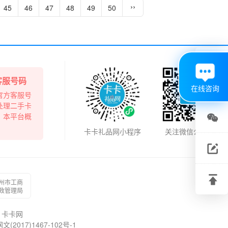
››
45
46
47
48
49
50

客服号码
在线咨询
官方客服号
处理二手卡
，本平台概

卡卡礼品网小程序
关注微信公众号
关注

微信
建议

州市工商
反馈
政管理局
回到
卡卡网
顶部
017)1467-102号-1