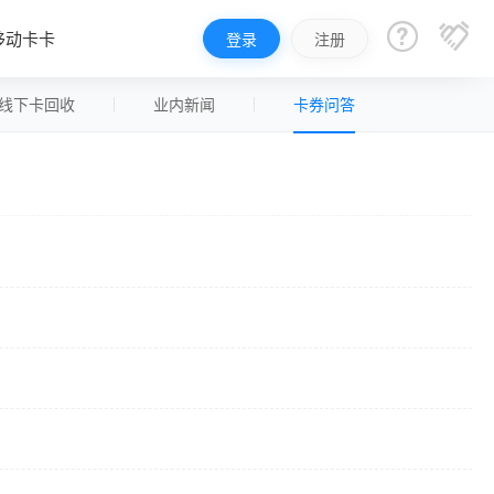


移动卡卡
登录
注册
线下卡回收
业内新闻
卡券问答