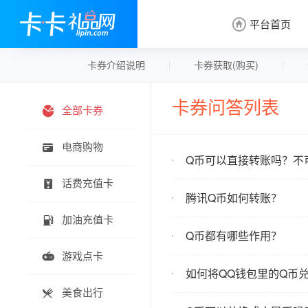
平台首页

卡券介绍说明
卡券获取(购买)
卡券问答列表
全部卡券

电商购物

Q币可以直接转账吗？不
话费充值卡

腾讯Q币如何转账？
加油充值卡

Q币都有哪些作用？
游戏点卡

如何将QQ钱包里的Q币
美食出行
