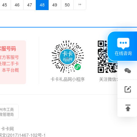
››
45
46
47
48
49
50

客服号码
在线咨询
官方客服号
处理二手卡
，本平台概

卡卡礼品网小程序
关注微信公众号
关注

微信
建议

州市工商
反馈
政管理局
回到
卡卡网
顶部
017)1467-102号-1