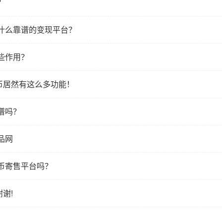
？
什么靠谱的变现平台？
些作用？
币居然有这么多功能！
谱吗？
品网
币寄售平台吗？
谢!