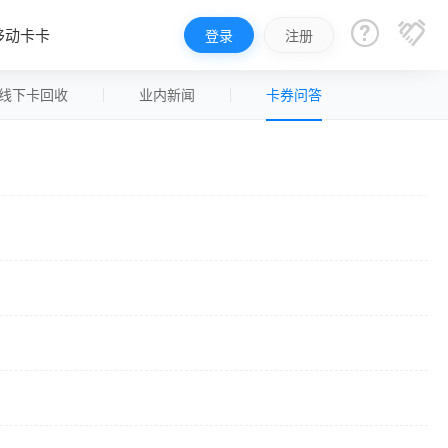


移动卡卡
登录
注册
线下卡回收
业内新闻
卡券问答