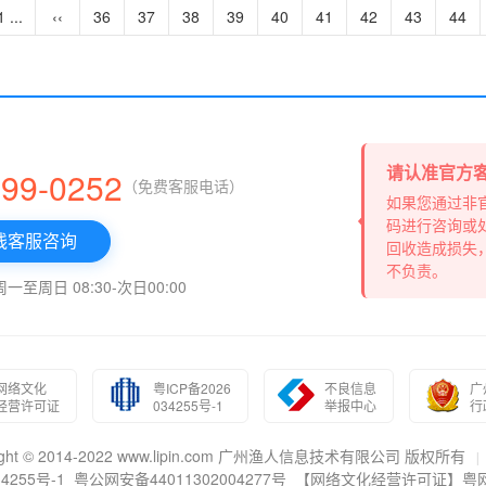
1 ...
‹‹
36
37
38
39
40
41
42
43
44
请认准官方
999-0252
（免费客服电话）
如果您通过非
码进行咨询或
线客服咨询
回收造成损失
不负责。
至周日 08:30-次日00:00
网络文化
粤ICP备2026
不良信息
广
经营许可证
034255号-1
举报中心
行
right © 2014-2022 www.lipin.com 广州渔人信息技术有限公司 版权所有
|
4255号-1
粤公网安备44011302004277号
【网络文化经营许可证】粤网文(2