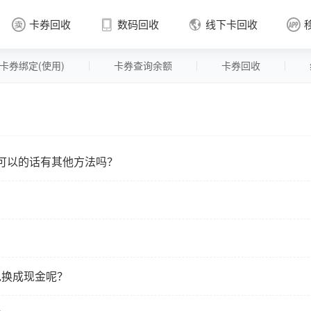
卡券回收
数码回收
线下卡回收




卡券绑定(使用)
卡券查询余额
卡券回收
卡券回收

可以的话有其他方法吗？
兑换成现金呢？