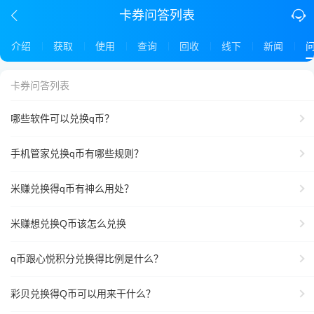
卡券问答列表
介绍
获取
使用
查询
回收
线下
新闻
卡券问答列表
哪些软件可以兑换q币？
手机管家兑换q币有哪些规则？
米赚兑换得q币有神么用处？
米赚想兑换Q币该怎么兑换
q币跟心悦积分兑换得比例是什么？
彩贝兑换得Q币可以用来干什么？