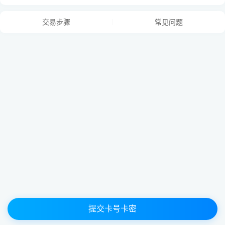
卡号与卡密之间请用
“空格”
隔开，
交易步骤
常见问题
每张卡占用一行用
“换行”
隔开，例：
160027075802 280829
提交卡号卡密