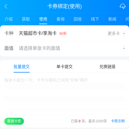
卡券绑定(使用)
介绍
获取
使用
查询
回收
线下
新闻
天猫超市卡/享淘卡
卡种
更多卡
90折
面值
请选择单张卡的面值
批量提交
单卡提交
兑换链接
已输
0
张，最多1000张
·
卡密示例
整理卡密