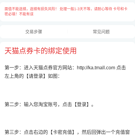
面值不能选错，选错有损失风险！ 处理一般1-3天不等，请耐心等待 卡号和卡
密必填！不能有误
交易步骤
常见问题
天猫点券卡的绑定使用
第一步：
进入天猫点券官方网站：
http://ka.tmall.com
点击
左上角的【请登录】如图：
第二步：
输入您淘宝账号，点击【登录】
。
卡号与卡密之间请用
“空格”
隔开，
每张卡占用一行用
“换行”
隔开，例：
第三步：点击右边的【卡密充值】，然后回弹出一个充值窗