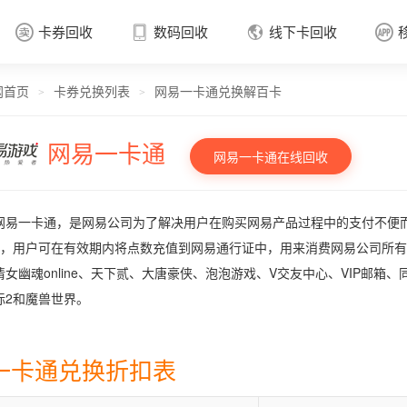
卡券回收
数码回收
线下卡回收




网首页
卡券兑换列表
网易一卡通兑换解百卡
卡券回收

>
>
网易一卡通
网易一卡通在线回收
网易一卡通，是网易公司为了解决用户在购买网易产品过程中的支付不便而
位，用户可在有效期内将点数充值到网易通行证中，用来消费网易公司所有
倩女幽魂online、天下贰、大唐豪侠、泡泡游戏、V交友中心、VIP邮箱
际2和魔兽世界。
一卡通兑换折扣表