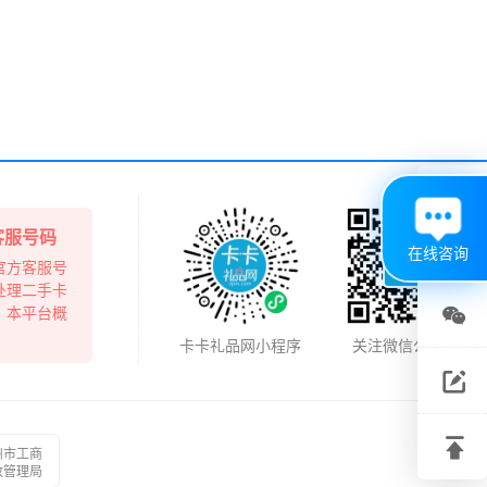

客服号码
在线咨询
官方客服号
处理二手卡
，本平台概

卡卡礼品网小程序
关注微信公众号
关注

微信
建议

州市工商
反馈
政管理局