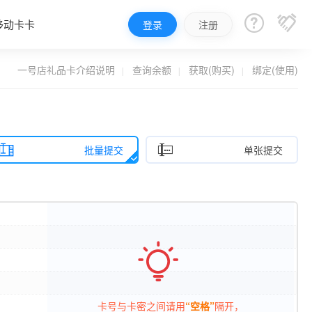


移动卡卡
登录
注册
一号店礼品卡介绍说明
查询余额
获取(购买)
绑定(使用)


批量提交
单张提交

卡号与卡密之间请用
“空格”
隔开，