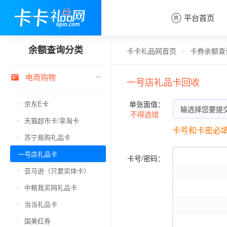
平台首页

余额查询分类
卡卡礼品网首页
卡券余额查
>
电商购物

一号店礼品卡回收
京东E卡
单张面值：
输选择您要提
不得选错
天猫超市卡/享淘卡
卡号和卡密必
苏宁易购礼品卡
一号店礼品卡
卡号/密码：
亚马逊（只要实体卡）
中粮我买网礼品卡
当当礼品卡
国美红券