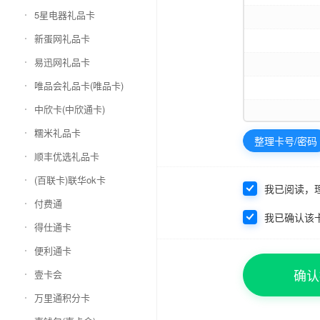
5星电器礼品卡
新蛋网礼品卡
易迅网礼品卡
唯品会礼品卡(唯品卡)
中欣卡(中欣通卡)
糯米礼品卡
整理卡号/密码
顺丰优选礼品卡
(百联卡)联华ok卡
我已阅读，
付费通
我已确认该
得仕通卡
便利通卡
确认
壹卡会
万里通积分卡