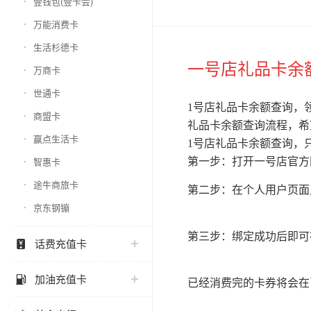
壹钱包(壹卡会)
万能消费卡
生活杉德卡
一号店礼品卡
余
万商卡
世通卡
1号店礼品卡余额查询
，
商盟卡
礼品卡余额查询
流程，希
赢点生活卡
1号店礼品卡余额查询
，
智惠卡
第一步：打开一号店官方网
途牛商旅卡
第二步：在个人用户页面
京东钢镚
第三步：绑定成功后即可
话费充值卡

加油充值卡

已经消费完的卡券将会在