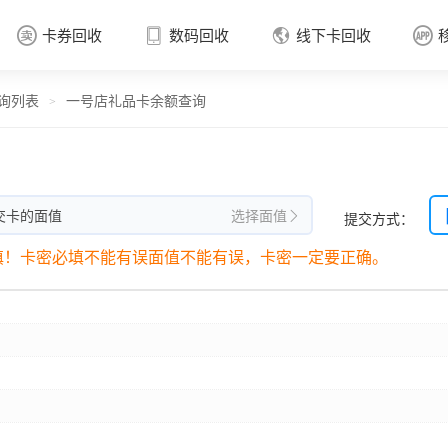
卡券回收
数码回收
线下卡回收




询列表
一号店礼品卡余额查询
卡券回收

>
交卡的面值
选择面值
提交方式：

填！卡密必填不能有误面值不能有误，卡密一定要正确。