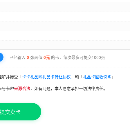
已经输入
0
张面值
0
元
的卡，每次最多可提交1000张
理解并接受「
卡卡礼品网礼品卡转让协议
」和「
礼品卡回收说明
」
卡号卡密
来源合法
，如有问题，本人愿意承担一切法律责任。
提交卖卡