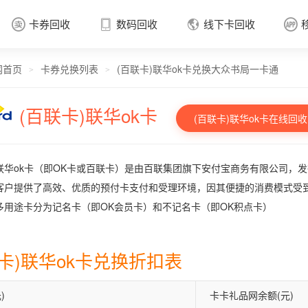
卡券回收
数码回收
线下卡回收




网首页
卡券兑换列表
(百联卡)联华ok卡兑换大众书局一卡通
卡券回收

>
>
(百联卡)联华ok卡
(百联卡)联华ok卡在线回收
联华ok卡（即OK卡或百联卡）是由百联集团旗下安付宝商务有限公司，
客户提供了高效、优质的预付卡支付和受理环境，因其便捷的消费模式受到
多用途卡分为记名卡（即OK会员卡）和不记名卡（即OK积点卡）
联卡)联华ok卡兑换折扣表
)
卡卡礼品网余额(元)