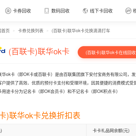
卡券回收
数码回收
线下卡回收




网首页
卡券兑换列表
(百联卡)联华ok卡兑换滴滴打车
卡券回收

>
>
(百联卡)联华ok卡
(百联卡)联华ok卡在线回收
联华ok卡（即OK卡或百联卡）是由百联集团旗下安付宝商务有限公司，
客户提供了高效、优质的预付卡支付和受理环境，因其便捷的消费模式受到
多用途卡分为记名卡（即OK会员卡）和不记名卡（即OK积点卡）
联卡)联华ok卡兑换折扣表
)
卡卡礼品网余额(元)