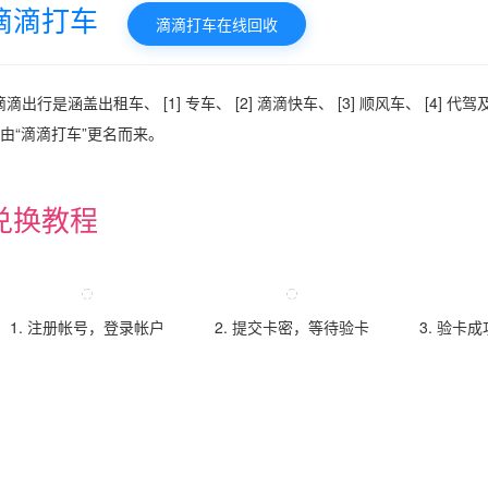
滴滴打车
滴滴打车在线回收
滴滴出行是涵盖出租车、 [1] 专车、 [2] 滴滴快车、 [3] 顺风车、 [4] 
日由“滴滴打车”更名而来。
兑换教程
1. 注册帐号，登录帐户
2. 提交卡密，等待验卡
3. 验卡