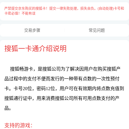
严禁提交京东购买的搜狐卡！提交一律失败处理，损失自负。(自动处理)卡号和
卡密必填！不能有误
交易步骤
常见问题
搜狐一卡通介绍说明
搜狐畅游卡，是搜狐公司为了解决因用户在购买搜狐产
品过程中的支付不便而发行的一种带有点数的一次性预付
卡。卡号20位，密码12位，用户可在有效期内将点数充值到
卡号与卡密之间请用
“空格”
隔开，
搜狐通行证中，用来消费搜狐公司所有可用点数支付的产
每张卡占用一行用
“换行”
隔开，例：
品。
70857205875507450418 994556597717
70857109825007400410 108641527783
支持的游戏：