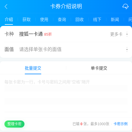
卡券介绍说明
介绍
获取
使用
查询
回收
线下
新闻
搜狐一卡通
卡种
更多卡
85折
面值
请选择单张卡的面值
批量提交
单卡提交
已输
0
张，最多1000张
·
卡密示例
整理卡密