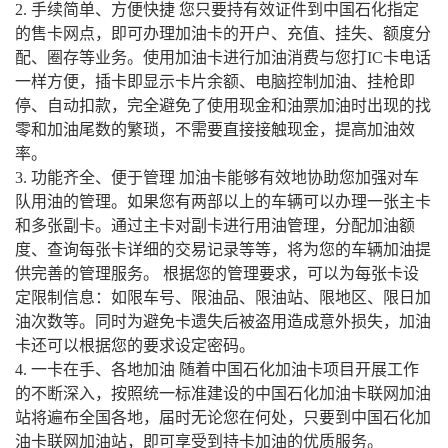
2. 手续简单、方便快捷 您只要持有效证件到中国石化指定
的售卡网点，即可办理加油卡的开户、充值、挂失、额度分
卡号与卡密之间请用
“空格”
隔开，
配、圈存等业务。使用加油卡进行加油消费与您打IC卡电话
每张卡占用一行用
“换行”
隔开，例：
一样方便，插卡即显示卡片余额、电脑控制加油、挂枪即
停、自动扣款，完全避免了使用现金和油票加油时出现的找
2410740001605295 2410740001605295
零和加油尾数的繁琐，不需要直接接触现金，提高加油效
率。
3. 功能齐全、便于管理 加油卡能够有效地协助您加强对车
队用油的管理。如果您有两部以上的车辆可以办理一张主卡
和多张副卡。通过主卡对副卡进行用油管理，分配加油额
度、查询每张卡详细的交易记录等等，将为您的车辆加油提
供完善的管理服务。 根据您的管理要求，可以为每张卡设
定限制信息：如限车号、限油品、限油站、限地区、限日加
油次数等。同时为避免卡遗失后被盗用造成意外损失，加油
卡还可以根据您的要求设定密码。
4. 一卡在手、各地加油 随着中国石化加油卡项目开展工作
的不断深入，按照统一标准建设的中国石化加油卡联网加油
站将遍布全国各地，届时无论您在何处，只要到中国石化加
油卡联网加油站，即可享受到持卡加油的优质服务。