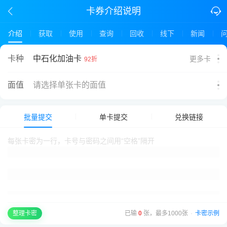
卡券介绍说明
介绍
获取
使用
查询
回收
线下
新闻
中石化加油卡
卡种
更多卡
92折
面值
请选择单张卡的面值
批量提交
单卡提交
兑换链接
已输
0
张，最多1000张
·
卡密示例
整理卡密