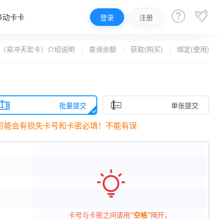


移动卡卡
登录
注册
（易冲天宏卡）介绍说明
查询余额
获取(购买)
绑定(使用)


批量提交
单张提交
则可能会有损失卡号和卡密必填！不能有误

卡号与卡密之间请用
“空格”
隔开，