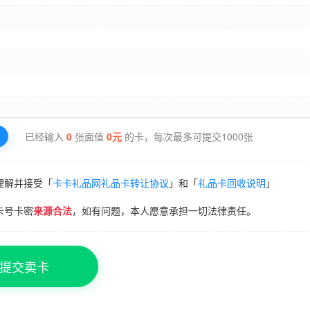
已经输入
0
张面值
0
元
的卡，每次最多可提交1000张
理解并接受「
卡卡礼品网礼品卡转让协议
」和「
礼品卡回收说明
」
卡号卡密
来源合法
，如有问题，本人愿意承担一切法律责任。
提交卖卡