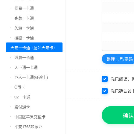
网易一卡通
完美一卡通
久游一卡通
搜狐一卡通
天宏一卡通（易冲天宏卡）
纵游一卡通
整理卡号/密码
天下通一卡通
巨人一卡通(征途卡)
我已阅读，
Q币卡
我已确认该
32一卡通
盛付通卡
确认
中国区苹果充值卡
平安1768欢乐豆