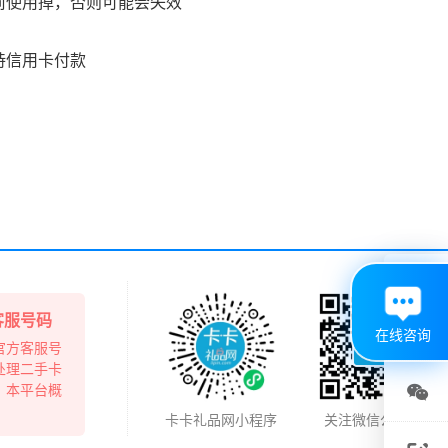
认前使用掉，否则可能会失效
持信用卡付款

客服号码
在线咨询
官方客服号
处理二手卡
，本平台概

卡卡礼品网小程序
关注微信公众号
关注