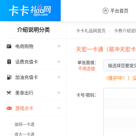
平台首页

介绍说明分类
卡卡礼品网首页
卡券介绍说
>
电商购物

天宏一卡通（易冲天宏卡
话费充值卡

单张面值：
输选择您要提
不得选错
加油充值卡

（维护中！）没
美食出行

卡号/密码：
游戏点卡

骏网一卡通
盛大一卡通