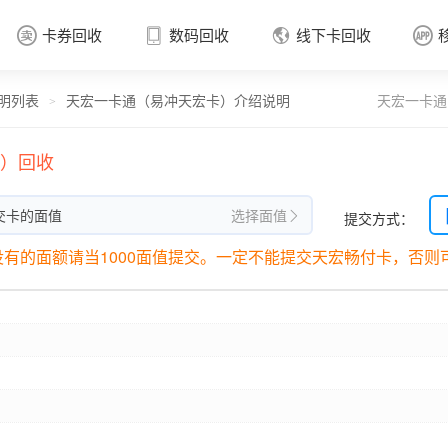
卡券回收
数码回收
线下卡回收




明列表
天宏一卡通（易冲天宏卡）介绍说明
天宏一卡通
卡券回收

>
）回收
交卡的面值
选择面值
提交方式：

有的面额请当1000面值提交。一定不能提交天宏畅付卡，否