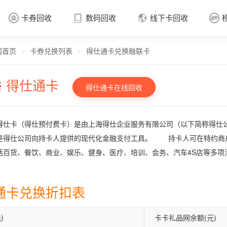
卡券回收
数码回收
线下卡回收




网首页
卡券兑换列表
得仕通卡兑换融联卡
卡券回收

>
>
得仕通卡
得仕通卡在线回收
得仕卡（得仕预付费卡）是由上海得仕企业服务有限公司（以下简称得仕
是得仕公司向持卡人提供的现代化金融支付工具。 持卡人可在特约商
括百货、餐饮、商业、娱乐、健身、医疗、培训、会务、汽车4S店等多项
通卡兑换折扣表
)
卡卡礼品网余额(元)