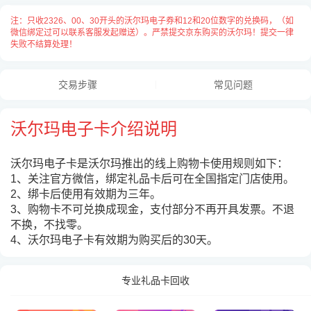
注：只收2326、00、30开头的沃尔玛电子券和12和20位数字的兑换码，（如
微信绑定过可以联系客服发起赠送）。严禁提交京东购买的沃尔玛！提交一律
失败不结算处理！
交易步骤
常见问题
卡号与卡密之间请用
“空格”
隔开，
沃尔玛电子卡介绍说明
每张卡占用一行用
“换行”
隔开，例：
2326990700000123331 167261
沃尔玛电子卡是沃尔玛推出的线上购物卡使用规则如下：
2326990700000931422 274815
1、关注官方微信，
绑定礼品卡后
可在全国指定门店使用。
2、
绑卡后使用有效期为三年。
3、购物卡不可兑换成现金，支付部分不再开具发票。不退
不换，不找零。
4、
沃尔玛电子卡有效期为购买后的30天。
专业礼品卡回收