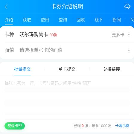
卡券介绍说明
介绍
获取
使用
查询
回收
线下
新闻
沃尔玛购物卡
卡种
更多卡
90折
面值
请选择单张卡的面值
批量提交
单卡提交
兑换链接
已输
0
张，最多1000张
·
卡密示例
整理卡密