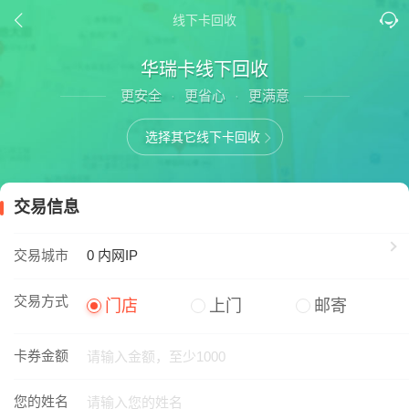
线下卡回收
华瑞卡线下回收
更安全
更省心
更满意
·
·
选择其它线下卡回收
交易信息
交易城市
0
内网IP
交易方式
门店
上门
邮寄
卡券金额
您的姓名