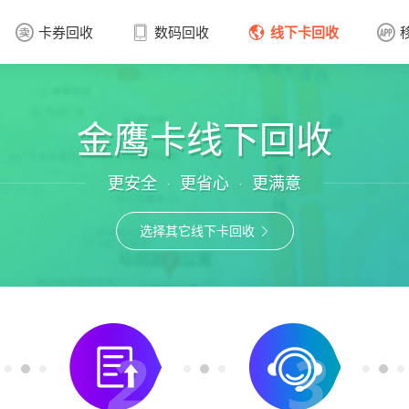
卡券回收
数码回收
线下卡回收




卡券回收

金鹰卡线下回收
更安全
更省心
更满意
·
·
选择其它线下卡回收
