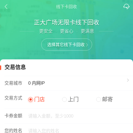
线下卡回收
正大广场无限卡线下回收
更安全
更省心
更满意
·
·
选择其它线下卡回收
交易信息
交易城市
0
内网IP
交易方式
门店
上门
邮寄
卡券金额
您的姓名