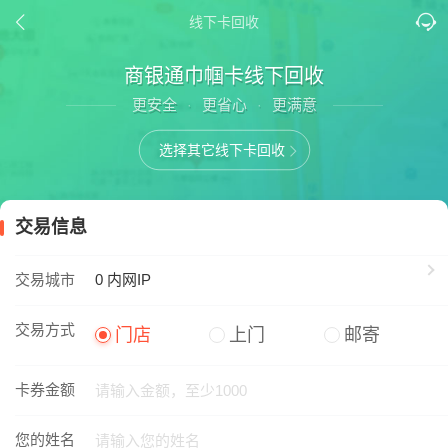
线下卡回收
商银通巾帼卡线下回收
更安全
更省心
更满意
·
·
选择其它线下卡回收
交易信息
交易城市
0
内网IP
交易方式
门店
上门
邮寄
卡券金额
您的姓名