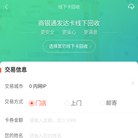
线下卡回收
商银通发达卡线下回收
更安全
更省心
更满意
·
·
选择其它线下卡回收
交易信息
交易城市
0
内网IP
交易方式
门店
上门
邮寄
卡券金额
您的姓名