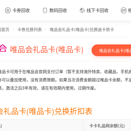
卡券回收
数码回收
线下卡回收




网首页
卡券兑换列表
唯品会礼品卡(唯品卡)兑换迪卡侬卡
卡券回收

>
>
唯品会礼品卡(唯品卡)
唯品会礼品卡(唯
唯品卡可用于在唯品会官网支付订单（暂不支持海外特卖、收藏品、手机
亦可以叠加使用，没有消费限额。如果当次消费金额超过唯品卡余额，不
活，激活之后3年有效，请在有效期内使用，过期作废。
会礼品卡(唯品卡)兑换折扣表
)
卡卡礼品网余额(元)