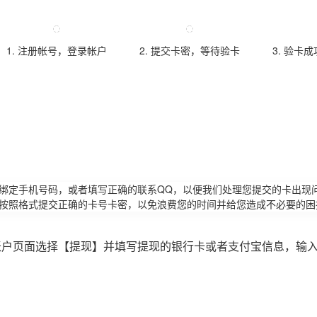
1. 注册帐号，登录帐户
2. 提交卡密，等待验卡
3. 验卡
请绑定手机号码，或者填写正确的联系QQ，以便我们处理您提交的卡出现
必按照格式提交正确的卡号卡密，以免浪费您的时间并给您造成不必要的困
账户页面选择【提现】并填写提现的银行卡或者支付宝信息，输