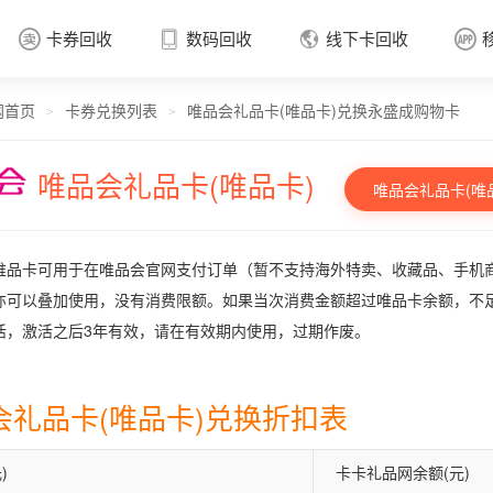
卡券回收
数码回收
线下卡回收




网首页
卡券兑换列表
唯品会礼品卡(唯品卡)兑换永盛成购物卡
卡券回收

>
>
唯品会礼品卡(唯品卡)
唯品会礼品卡(唯
唯品卡可用于在唯品会官网支付订单（暂不支持海外特卖、收藏品、手机
亦可以叠加使用，没有消费限额。如果当次消费金额超过唯品卡余额，不
活，激活之后3年有效，请在有效期内使用，过期作废。
会礼品卡(唯品卡)兑换折扣表
)
卡卡礼品网余额(元)