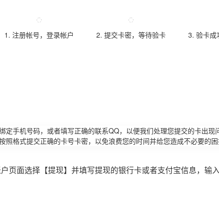
1. 注册帐号，登录帐户
2. 提交卡密，等待验卡
3. 验卡
请绑定手机号码，或者填写正确的联系QQ，以便我们处理您提交的卡出现
必按照格式提交正确的卡号卡密，以免浪费您的时间并给您造成不必要的困
账户页面选择【提现】并填写提现的银行卡或者支付宝信息，输