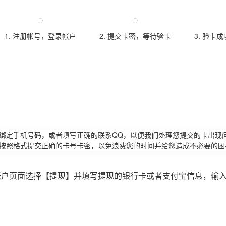
1. 注册帐号，登录帐户
2. 提交卡密，等待验卡
3. 验卡
请绑定手机号码，或者填写正确的联系QQ，以便我们处理您提交的卡出现
必按照格式提交正确的卡号卡密，以免浪费您的时间并给您造成不必要的困
账户页面选择【提现】并填写提现的银行卡或者支付宝信息，输