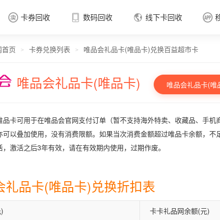
卡券回收
数码回收
线下卡回收




网首页
卡券兑换列表
唯品会礼品卡(唯品卡)兑换百益超市卡
卡券回收

>
>
唯品会礼品卡(唯品卡)
唯品会礼品卡(唯
唯品卡可用于在唯品会官网支付订单（暂不支持海外特卖、收藏品、手机
亦可以叠加使用，没有消费限额。如果当次消费金额超过唯品卡余额，不
活，激活之后3年有效，请在有效期内使用，过期作废。
会礼品卡(唯品卡)兑换折扣表
)
卡卡礼品网余额(元)