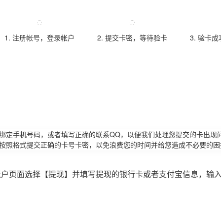
1. 注册帐号，登录帐户
2. 提交卡密，等待验卡
3. 验卡
请绑定手机号码，或者填写正确的联系QQ，以便我们处理您提交的卡出现
必按照格式提交正确的卡号卡密，以免浪费您的时间并给您造成不必要的困
账户页面选择【提现】并填写提现的银行卡或者支付宝信息，输