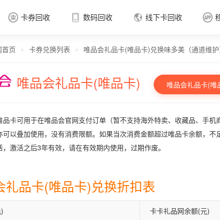
卡券回收
数码回收
线下卡回收




网首页
卡券兑换列表
唯品会礼品卡(唯品卡)兑换味多美（通道维护
卡券回收

>
>
唯品会礼品卡(唯品卡)
唯品会礼品卡(唯
唯品卡可用于在唯品会官网支付订单（暂不支持海外特卖、收藏品、手机
亦可以叠加使用，没有消费限额。如果当次消费金额超过唯品卡余额，不
活，激活之后3年有效，请在有效期内使用，过期作废。
会礼品卡(唯品卡)兑换折扣表
)
卡卡礼品网余额(元)