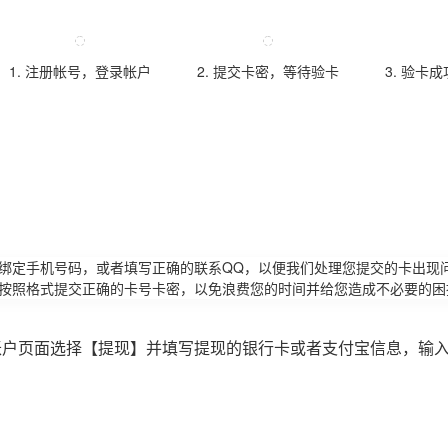
1. 注册帐号，登录帐户
2. 提交卡密，等待验卡
3. 验卡
请绑定手机号码，或者填写正确的联系QQ，以便我们处理您提交的卡出现
必按照格式提交正确的卡号卡密，以免浪费您的时间并给您造成不必要的困
账户页面选择【提现】并填写提现的银行卡或者支付宝信息，输