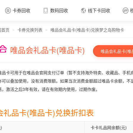
卡券回收
数码回收
线下卡回收




网首页
卡券兑换列表
唯品会礼品卡(唯品卡)兑换梦之岛购物卡
卡券回收

>
>
唯品会礼品卡(唯品卡)
唯品会礼品卡(唯
唯品卡可用于在唯品会官网支付订单（暂不支持海外特卖、收藏品、手机
亦可以叠加使用，没有消费限额。如果当次消费金额超过唯品卡余额，不
活，激活之后3年有效，请在有效期内使用，过期作废。
会礼品卡(唯品卡)兑换折扣表
)
卡卡礼品网余额(元)