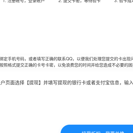
1. 注册帐号，登录帐户
2. 提交卡密，等待验卡
3. 验卡
请绑定手机号码，或者填写正确的联系QQ，以便我们处理您提交的卡出现
必按照格式提交正确的卡号卡密，以免浪费您的时间并给您造成不必要的困
账户页面选择【提现】并填写提现的银行卡或者支付宝信息，输