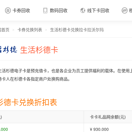
卡券回收
数码回收
线下卡回收




网首页
卡券兑换列表
生活杉德卡兑换拉卡拉沃尔玛
卡券回收

>
>
生活杉德卡
生活杉德电子卡是预充值卡，也是各企业为员工提供福利的载体。在使用
持卡人在杉德卡各指定商户处换购商品。
杉德卡兑换折扣表
)
卡卡礼品网余额(元)
.000
¥ 930.000