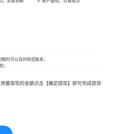
成功，资金到帐
4. 帐户提现，交易成功
问题时可以及时和您联系；
扰；
入想要提现的金额点击【确定提现】即可完成提现