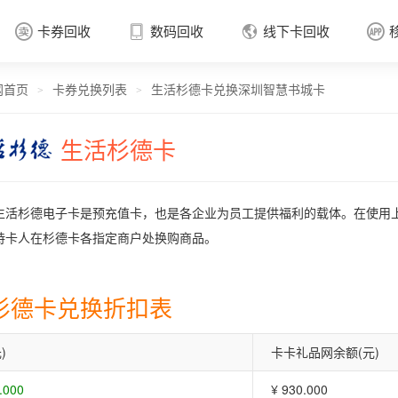
卡券回收
数码回收
线下卡回收




网首页
卡券兑换列表
生活杉德卡兑换深圳智慧书城卡
卡券回收

>
>
生活杉德卡
生活杉德电子卡是预充值卡，也是各企业为员工提供福利的载体。在使用
持卡人在杉德卡各指定商户处换购商品。
杉德卡兑换折扣表
)
卡卡礼品网余额(元)
.000
¥ 930.000