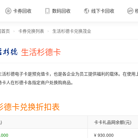
卡券回收
数码回收
线下卡回收




网首页
卡券兑换列表
生活杉德卡兑换茂业
卡券回收

>
>
生活杉德卡
生活杉德电子卡是预充值卡，也是各企业为员工提供福利的载体。在使用
持卡人在杉德卡各指定商户处换购商品。
杉德卡兑换折扣表
)
卡卡礼品网余额(元)
.000
¥ 930.000