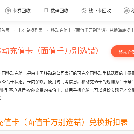
卡券回收
数码回收
线下卡回收




网首页
卡券兑换列表
移动充值卡（面值千万别选错）兑换海底捞
卡券回收

>
>
移动充值卡（面值千万别选错）
移动充
中国移动充值卡是由中国移动总公司发行的可充全国移动手机话费的卡密形
来查询卡状态，卡内余额，使用时间等信息。移动充值卡的规则为：卡号17位
神州行”客户进行充值/交费的充值卡，使用手机充值卡可以轻松实现异地交费。
值。
充值卡（面值千万别选错）兑换折扣表