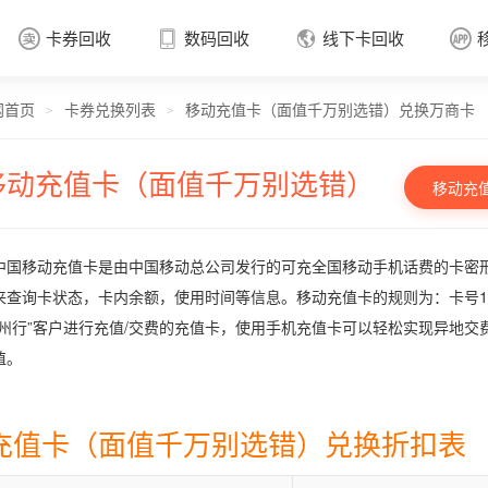
卡券回收
数码回收
线下卡回收




网首页
卡券兑换列表
移动充值卡（面值千万别选错）兑换万商卡
卡券回收

>
>
移动充值卡（面值千万别选错）
移动充
中国移动充值卡是由中国移动总公司发行的可充全国移动手机话费的卡密形
来查询卡状态，卡内余额，使用时间等信息。移动充值卡的规则为：卡号17位
神州行”客户进行充值/交费的充值卡，使用手机充值卡可以轻松实现异地交费。
值。
充值卡（面值千万别选错）兑换折扣表