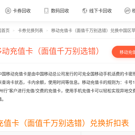
卡券回收
数码回收
线下卡回收




网首页
卡券兑换列表
移动充值卡（面值千万别选错）兑换中国区
卡券回收

>
>
移动充值卡（面值千万别选错）
移动充
中国移动充值卡是由中国移动总公司发行的可充全国移动手机话费的卡密形
来查询卡状态，卡内余额，使用时间等信息。移动充值卡的规则为：卡号17位
神州行”客户进行充值/交费的充值卡，使用手机充值卡可以轻松实现异地交费。
值。
充值卡（面值千万别选错）兑换折扣表