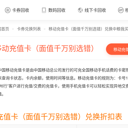
卡券回收
数码回收
线下卡回收




网首页
卡券兑换列表
移动充值卡（面值千万别选错）兑换中粮我
卡券回收

>
>
移动充值卡（面值千万别选错）
移动充
中国移动充值卡是由中国移动总公司发行的可充全国移动手机话费的卡密形
来查询卡状态，卡内余额，使用时间等信息。移动充值卡的规则为：卡号17位
神州行”客户进行充值/交费的充值卡，使用手机充值卡可以轻松实现异地交费。
值。
充值卡（面值千万别选错）兑换折扣表