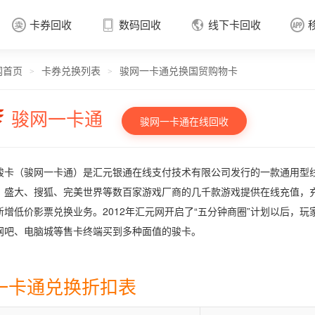
卡券回收
数码回收
线下卡回收




网首页
卡券兑换列表
骏网一卡通兑换国贸购物卡
卡券回收

>
>
骏网一卡通
骏网一卡通在线回收
骏卡（骏网一卡通）是汇元银通在线支付技术有限公司发行的一款通用型线
、盛大、搜狐、完美世界等数百家游戏厂商的几千款游戏提供在线充值，
新增低价影票兑换业务。2012年汇元网开启了“五分钟商圈”计划以后，
网吧、电脑城等售卡终端买到多种面值的骏卡。
一卡通兑换折扣表