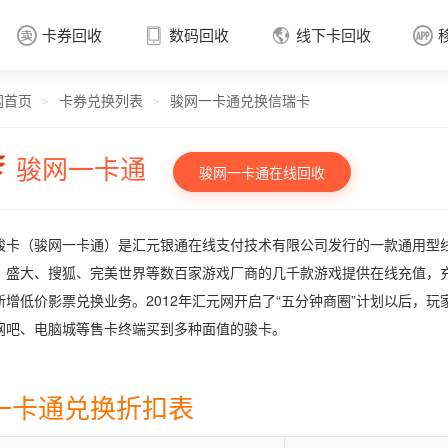
卡券回收
数码回收
线下卡回收




网首页
卡券兑换列表
骏网一卡通兑换信瑞卡
卡券回收

>
>
骏网一卡通
骏网一卡通在线回收
骏卡（骏网一卡通）是汇元银通在线支付技术有限公司发行的一款通用型线
、盛大、搜狐、完美世界等数百家游戏厂商的几千款游戏提供在线充值，
新增低价影票兑换业务。2012年汇元网开启了“五分钟商圈”计划以后，
网吧、电脑城等售卡终端买到多种面值的骏卡。
一卡通兑换折扣表