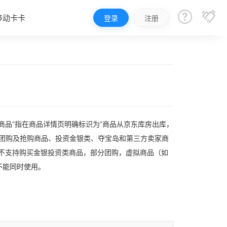


移动卡卡
登录
注册
商品”指在商品详情页明确标识为”商品从京东库房出库，
分团购及抢购商品、投资金银类、夺宝岛和第三方卖家商
暂不支持购买金银投资类商品，部分团购，虚拟商品（如
不能同时使用。