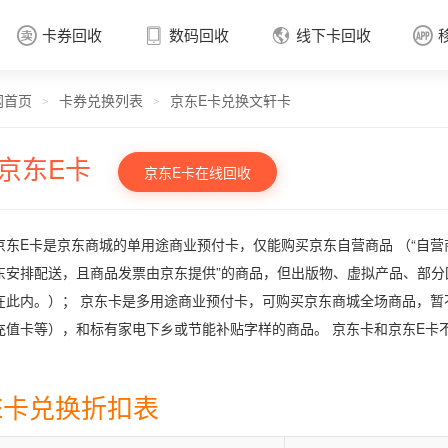
卡券回收
数码回收
线下卡回收




网首页
卡券兑换列表
京东E卡兑换文轩卡
卡券回收

>
>
京东E卡
京东E卡在线回收
京东E卡是京东商城的单用途商业预付卡，仅能购买京东自营商品 （“自营
东安排配送，且商品发票由京东提供”的商品，但出版物、虚拟产品、部
在此内。）； 京东卡是多用途商业预付卡，可购买京东商城全场商品，
充值卡等），和标有家电下乡或节能补贴字样的商品。 京东卡和京东E卡
E卡兑换折扣表