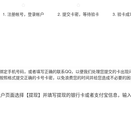
1. 注册帐号，登录帐户
2. 提交卡密，等待验卡
3. 验卡
请绑定手机号码，或者填写正确的联系QQ，以便我们处理您提交的卡出现
必按照格式提交正确的卡号卡密，以免浪费您的时间并给您造成不必要的困
账户页面选择【提现】并填写提现的银行卡或者支付宝信息，输