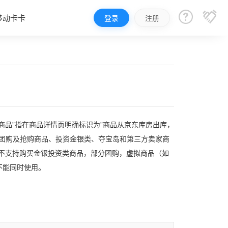


移动卡卡
登录
注册
商品”指在商品详情页明确标识为”商品从京东库房出库，
分团购及抢购商品、投资金银类、夺宝岛和第三方卖家商
暂不支持购买金银投资类商品，部分团购，虚拟商品（如
不能同时使用。