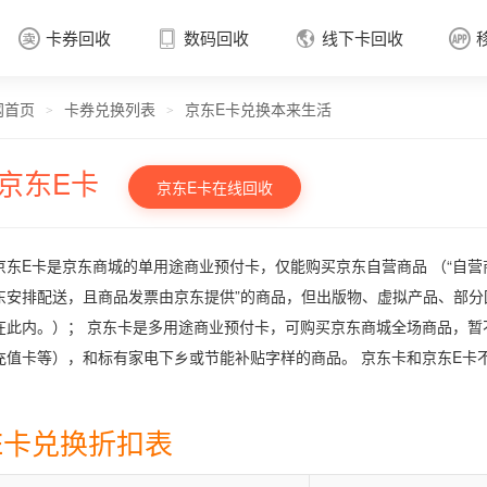
卡券回收
数码回收
线下卡回收




网首页
卡券兑换列表
京东E卡兑换本来生活
卡券回收

>
>
京东E卡
京东E卡在线回收
京东E卡是京东商城的单用途商业预付卡，仅能购买京东自营商品 （“自营
东安排配送，且商品发票由京东提供”的商品，但出版物、虚拟产品、部
在此内。）； 京东卡是多用途商业预付卡，可购买京东商城全场商品，
充值卡等），和标有家电下乡或节能补贴字样的商品。 京东卡和京东E卡
E卡兑换折扣表