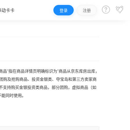


移动卡卡
登录
注册
商品”指在商品详情页明确标识为”商品从京东库房出库，
分团购及抢购商品、投资金银类、夺宝岛和第三方卖家商
暂不支持购买金银投资类商品，部分团购，虚拟商品（如
不能同时使用。