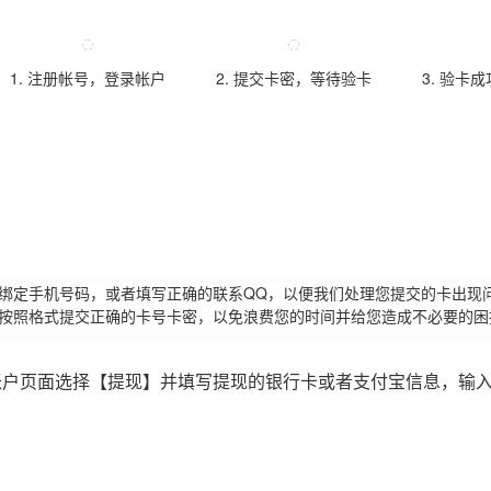
1. 注册帐号，登录帐户
2. 提交卡密，等待验卡
3. 验卡
请绑定手机号码，或者填写正确的联系QQ，以便我们处理您提交的卡出现
必按照格式提交正确的卡号卡密，以免浪费您的时间并给您造成不必要的困
账户页面选择【提现】并填写提现的银行卡或者支付宝信息，输