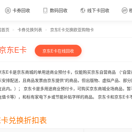
卡券回收
数码回收
线下卡回收




网首页
卡券兑换列表
京东E卡兑换欧亚购物卡
卡券回收

>
>
京东E卡
京东E卡在线回收
京东E卡是京东商城的单用途商业预付卡，仅能购买京东自营商品 （“自营
东安排配送，且商品发票由京东提供”的商品，但出版物、虚拟产品、部
在此内。）； 京东卡是多用途商业预付卡，可购买京东商城全场商品，
充值卡等），和标有家电下乡或节能补贴字样的商品。 京东卡和京东E卡
E卡兑换折扣表