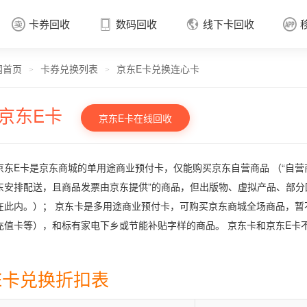
卡券回收
数码回收
线下卡回收




网首页
卡券兑换列表
京东E卡兑换连心卡
卡券回收

>
>
京东E卡
京东E卡在线回收
京东E卡是京东商城的单用途商业预付卡，仅能购买京东自营商品 （“自营
东安排配送，且商品发票由京东提供”的商品，但出版物、虚拟产品、部
在此内。）； 京东卡是多用途商业预付卡，可购买京东商城全场商品，
充值卡等），和标有家电下乡或节能补贴字样的商品。 京东卡和京东E卡
E卡兑换折扣表