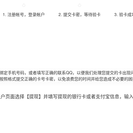
1. 注册帐号，登录帐户
2. 提交卡密，等待验卡
3. 验卡
请绑定手机号码，或者填写正确的联系QQ，以便我们处理您提交的卡出现
必按照格式提交正确的卡号卡密，以免浪费您的时间并给您造成不必要的困
账户页面选择【提现】并填写提现的银行卡或者支付宝信息，输