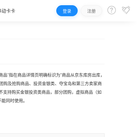


移动卡卡
登录
注册
商品”指在商品详情页明确标识为”商品从京东库房出库，
分团购及抢购商品、投资金银类、夺宝岛和第三方卖家商
暂不支持购买金银投资类商品，部分团购，虚拟商品（如
不能同时使用。