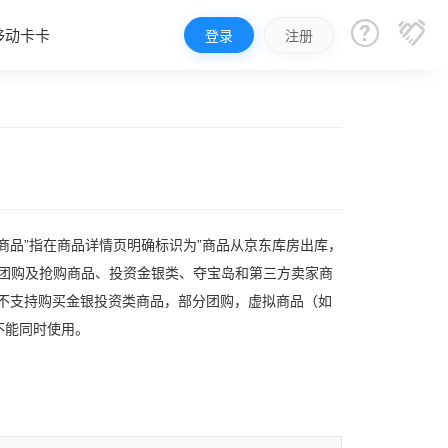


移动卡卡
登录
注册
商品”指在商品详情页明确标识为”商品从京东库房出库，
分团购及抢购商品、投资金银类、夺宝岛和第三方卖家商
暂不支持购买金银投资类商品，部分团购，虚拟商品（如
不能同时使用。