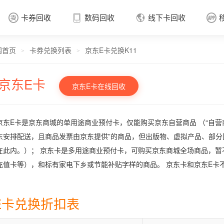
卡券回收
数码回收
线下卡回收




网首页
卡券兑换列表
京东E卡兑换K11
卡券回收

>
>
京东E卡
京东E卡在线回收
京东E卡是京东商城的单用途商业预付卡，仅能购买京东自营商品 （“自营
东安排配送，且商品发票由京东提供”的商品，但出版物、虚拟产品、部
在此内。）； 京东卡是多用途商业预付卡，可购买京东商城全场商品，
充值卡等），和标有家电下乡或节能补贴字样的商品。 京东卡和京东E卡
E卡兑换折扣表