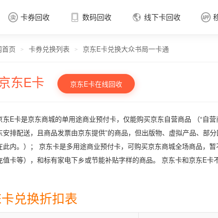
卡券回收
数码回收
线下卡回收




网首页
卡券兑换列表
京东E卡兑换大众书局一卡通
卡券回收

>
>
京东E卡
京东E卡在线回收
京东E卡是京东商城的单用途商业预付卡，仅能购买京东自营商品 （“自营
东安排配送，且商品发票由京东提供”的商品，但出版物、虚拟产品、部
在此内。）； 京东卡是多用途商业预付卡，可购买京东商城全场商品，
充值卡等），和标有家电下乡或节能补贴字样的商品。 京东卡和京东E卡
E卡兑换折扣表