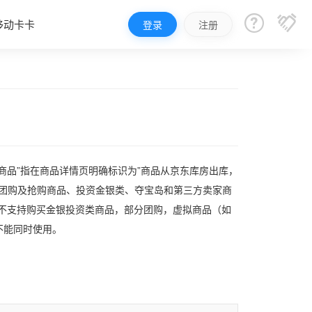


移动卡卡
登录
注册
商品”指在商品详情页明确标识为”商品从京东库房出库，
分团购及抢购商品、投资金银类、夺宝岛和第三方卖家商
暂不支持购买金银投资类商品，部分团购，虚拟商品（如
不能同时使用。