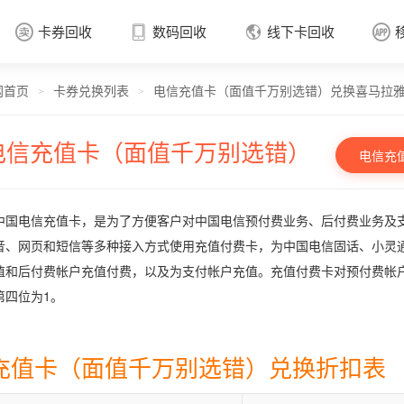
卡券回收
数码回收
线下卡回收




网首页
卡券兑换列表
电信充值卡（面值千万别选错）兑换喜马拉
卡券回收

>
>
电信充值卡（面值千万别选错）
电信充
中国电信充值卡，是为了方便客户对中国电信预付费业务、后付费业务及
音、网页和短信等多种接入方式使用充值付费卡，为中国电信固话、小灵
值和后付费帐户充值付费，以及为支付帐户充值。充值付费卡对预付费帐
第四位为1。
充值卡（面值千万别选错）兑换折扣表