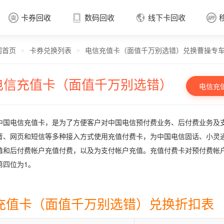
卡券回收
数码回收
线下卡回收




网首页
卡券兑换列表
电信充值卡（面值千万别选错）兑换曹操专
卡券回收

>
>
电信充值卡（面值千万别选错）
电信充
中国电信充值卡，是为了方便客户对中国电信预付费业务、后付费业务及
音、网页和短信等多种接入方式使用充值付费卡，为中国电信固话、小灵
值和后付费帐户充值付费，以及为支付帐户充值。充值付费卡对预付费帐
第四位为1。
充值卡（面值千万别选错）兑换折扣表