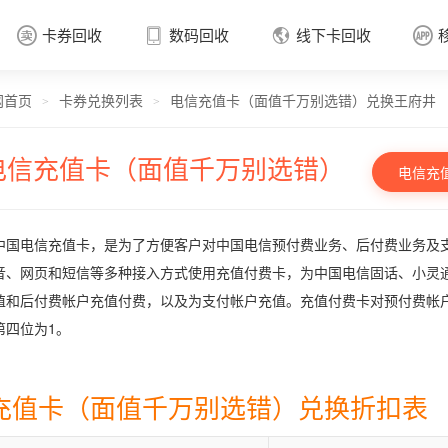
卡券回收
数码回收
线下卡回收




网首页
卡券兑换列表
电信充值卡（面值千万别选错）兑换王府井
卡券回收

>
>
电信充值卡（面值千万别选错）
电信充
中国电信充值卡，是为了方便客户对中国电信预付费业务、后付费业务及
音、网页和短信等多种接入方式使用充值付费卡，为中国电信固话、小灵
值和后付费帐户充值付费，以及为支付帐户充值。充值付费卡对预付费帐
第四位为1。
充值卡（面值千万别选错）兑换折扣表