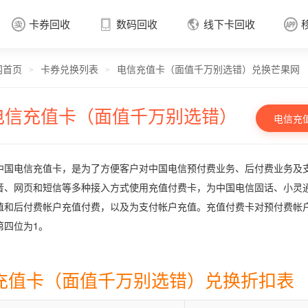
卡券回收
数码回收
线下卡回收




网首页
卡券兑换列表
电信充值卡（面值千万别选错）兑换芒果网
卡券回收

>
>
电信充值卡（面值千万别选错）
电信充
中国电信充值卡，是为了方便客户对中国电信预付费业务、后付费业务及
音、网页和短信等多种接入方式使用充值付费卡，为中国电信固话、小灵
值和后付费帐户充值付费，以及为支付帐户充值。充值付费卡对预付费帐
第四位为1。
充值卡（面值千万别选错）兑换折扣表